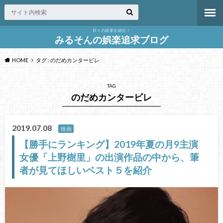
日々の娯楽を紹介！
みるそんの娯楽追求ブログ
HOME
タグ : のだめカンタービレ
TAG
のだめカンタービレ
2019.07.08
映画
【勝手にランキング】2019年夏の月9主演
女優「上野樹里」の出演作品の中から、筆
者が見てほしいベスト５を紹介